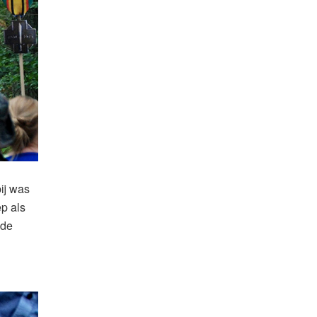
ij was
p als
 de