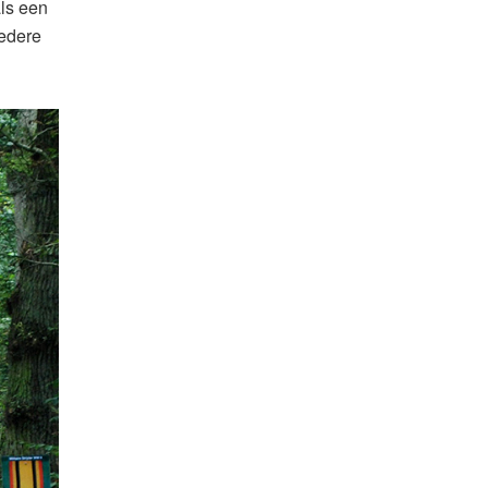
als een
iedere