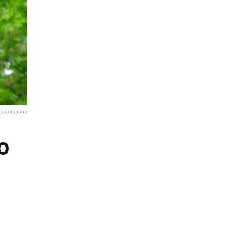
?????????
o