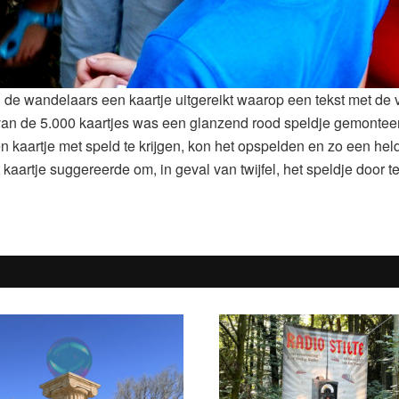
n de wandelaars een kaartje uitgereikt waarop een tekst met de 
e van de 5.000 kaartjes was een glanzend rood speldje gemontee
n kaartje met speld te krijgen, kon het opspelden en zo een held
artje suggereerde om, in geval van twijfel, het speldje door t