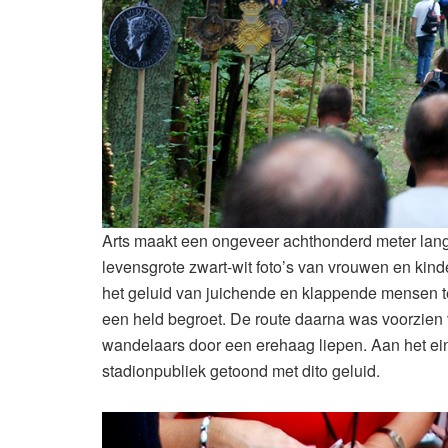
Arts maakt een ongeveer achthonderd meter lang
levensgrote zwart-wit foto’s van vrouwen en kind
het geluid van juichende en klappende mensen te
een held begroet. De route daarna was voorzien 
wandelaars door een erehaag liepen. Aan het ei
stadionpubliek getoond met dito geluid.