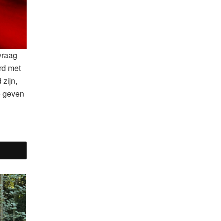
vraag
rd met
 zijn,
e geven