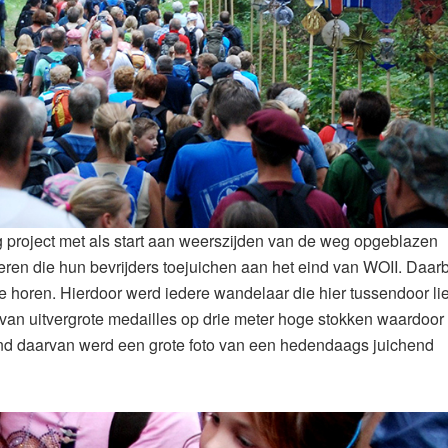
 project met als start aan weerszijden van de weg opgeblazen
eren die hun bevrijders toejuichen aan het eind van WOII. Daarb
 horen. Hierdoor werd iedere wandelaar die hier tussendoor lie
van uitvergrote medailles op drie meter hoge stokken waardoor
nd daarvan werd een grote foto van een hedendaags juichend