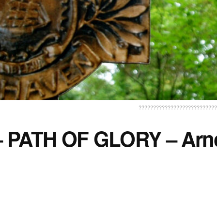
???????????????????????????
 PATH OF GLORY – Arn