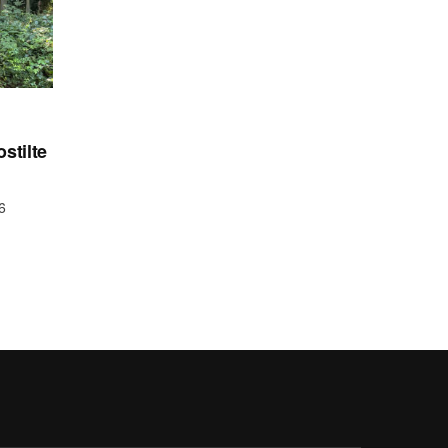
stilte
6