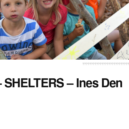
???????????????????????????
 SHELTERS – Ines Den