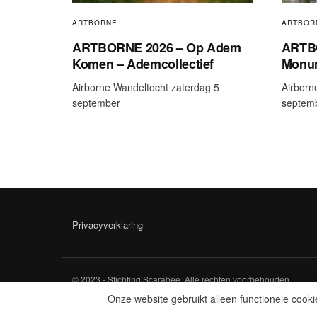
ARTBORNE
ARTBOR
ARTBORNE 2026 – Op Adem
ARTB
Komen – Ademcollectief
Monum
Airborne Wandeltocht zaterdag 5
Airborn
september
septem
Privacyverklaring
© 2023 - Stichting Scarabee. Alle rechten voorbehouden.
Onze website gebruikt alleen functionele cook