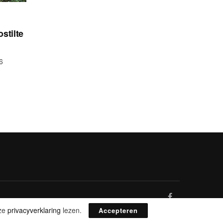
stilte
6
nze
privacyverklaring
lezen.
Accepteren