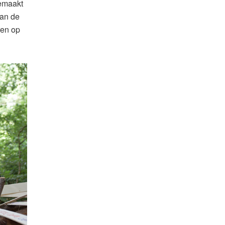
gemaakt
van de
ren op