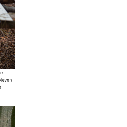
de
bleven
t