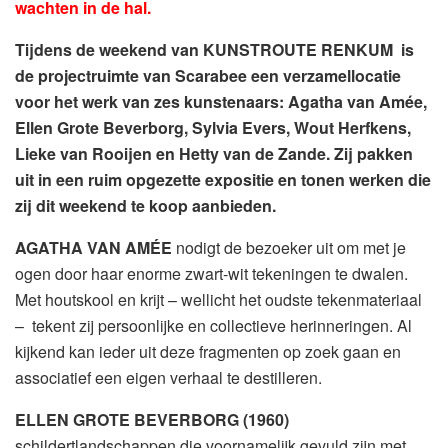
wachten in de hal.
Tijdens de weekend van KUNSTROUTE RENKUM is
de projectruimte van Scarabee een verzamellocatie
voor het werk van zes kunstenaars: Agatha van Amée,
Ellen Grote Beverborg, Sylvia Evers, Wout Herfkens,
Lieke van Rooijen en Hetty van de Zande. Zij pakken
uit in een ruim opgezette expositie en tonen werken die
zij dit weekend te koop aanbieden.
AGATHA VAN AMÉE
nodigt de bezoeker uit om met je
ogen door haar enorme zwart-wit tekeningen te dwalen.
Met houtskool en krijt – wellicht het oudste tekenmateriaal
– tekent zij persoonlijke en collectieve herinneringen. Al
kijkend kan ieder uit deze fragmenten op zoek gaan en
associatief een eigen verhaal te destilleren.
ELLEN GROTE BEVERBORG
(1960)
schildertlandschappen die voornamelijk gevuld zijn met