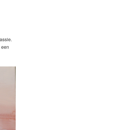
assie.
j een