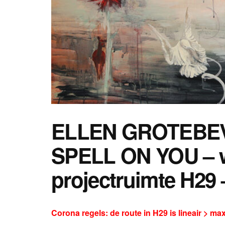
ELLEN GROTEBEV
SPELL ON YOU – w
projectruimte H29 –
Corona regels: de route in H29 is lineair > ma