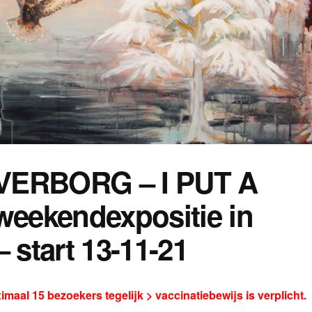
ERBORG – I PUT A
eekendexpositie in
 start 13-11-21
ximaal 15 bezoekers tegelijk > vaccinatiebewijs is verplicht