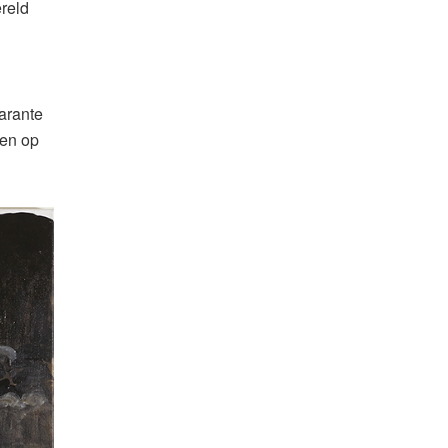
ereld
parante
men op